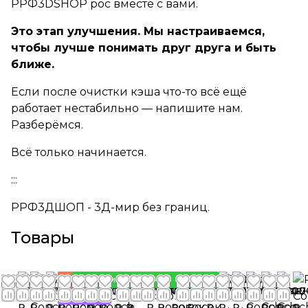
РРФ3DSHOP рос вместе с вами.
Это этап улучшения. Мы настраиваемся,
чтобы лучше понимать друг друга и быть
ближе.
Если после очистки кэша что-то всё ещё
работает нестабильно — напишите нам.
Разберёмся.
Всё только начинается.
:::
РРФ3ДШОП - 3Д-мир без границ.
Товары
Хит
Новинка
Новинка
Новинка
Новинка
2 100
1 900
2 150
2 150
1 900
2 150
2 100
2 500
450
175
175
175
175
2 100
3 500
3 500
3 800
3 800
3 800
1 
Советуем
₽
₽
₽
₽
₽
₽
₽
₽
₽
₽
₽
₽
₽
₽
₽
₽
₽
₽
₽
₽