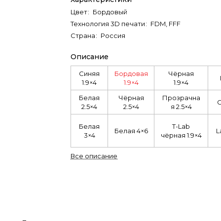
Цвет
:
Бордовый
Технология 3D печати
:
FDM, FFF
Страна
:
Россия
Описание
Синяя
Бордовая
Чёрная
1.9×4
1.9×4
1.9×4
Белая
Чёрная
Прозрачна
С
2.5×4
2.5×4
я 2.5×4
Белая
T-Lab
Белая 4×6
L
3×4
чёрная 1.9×4
Все описание