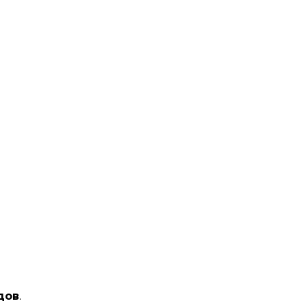
дов
.