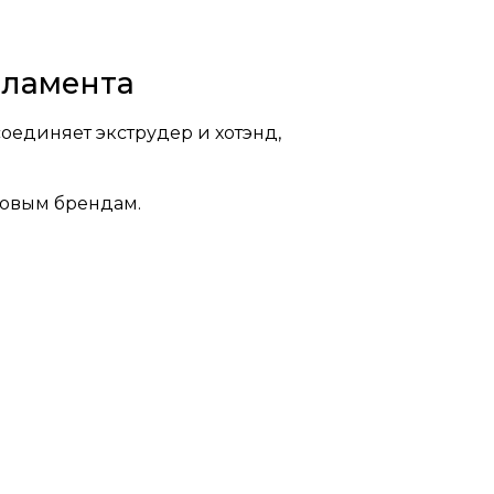
филамента
оединяет экструдер и хотэнд,
ровым брендам.