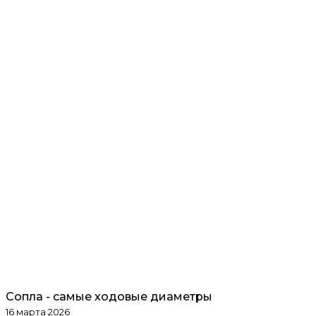
Сопла - самые ходовые диаметры
Обзоры товаров
16 марта 2026