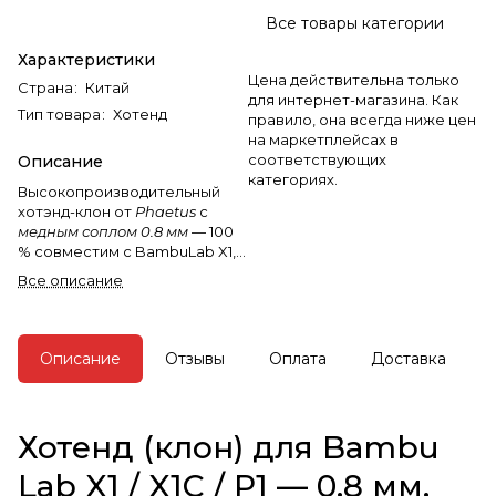
Все товары категории
Характеристики
Цена действительна только
Страна
:
Китай
для интернет-магазина. Как
Тип товара
:
Хотенд
правило, она всегда ниже цен
на маркетплейсах в
соответствующих
Описание
категориях.
Высокопроизводительный
хотэнд-клон от
Phaetus
с
медным соплом 0.8 мм
— 100
% совместим с BambuLab X1,
X1C, P1. Ставится без
Все описание
прошивки и без
дополнительной калибровки.
Описание
Отзывы
Оплата
Доставка
Хотенд (клон) для Bambu
Lab X1 / X1C / P1 — 0.8 мм,