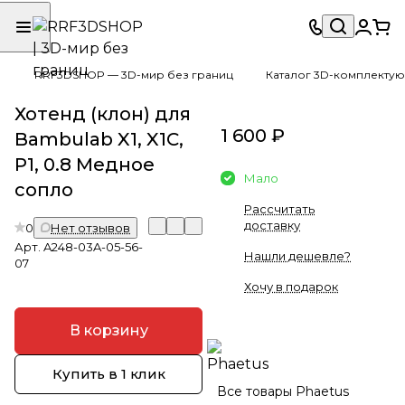
RRF3DSHOP — 3D-мир без границ
Каталог 3D-комплектую
Хотенд (клон) для
1 600 ₽
Bambulab X1, X1C,
P1, 0.8 Медное
Мало
сопло
Рассчитать
доставку
0
Нет отзывов
Арт.
A248-03A-05-56-
Нашли дешевле?
07
Хочу в подарок
В корзину
Купить в 1 клик
Все товары Phaetus