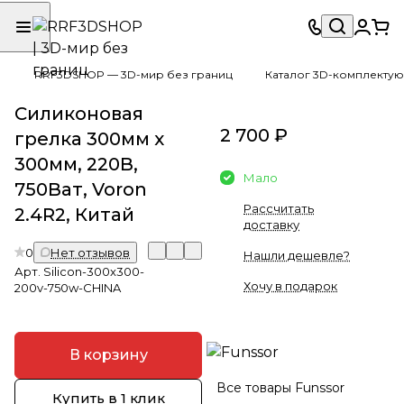
RRF3DSHOP — 3D-мир без границ
Каталог 3D-комплектую
Силиконовая
2 700 ₽
грелка 300мм х
300мм, 220В,
Мало
750Ват, Voron
Рассчитать
2.4R2, Китай
доставку
0
Нет отзывов
Нашли дешевле?
Арт.
Silicon-300x300-
Хочу в подарок
200v-750w-CHINA
В корзину
Все товары Funssor
Купить в 1 клик