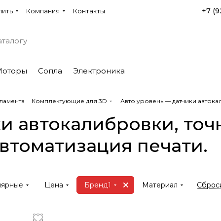
+7 (9
пить
Компания
Контакты
Моторы
Сопла
Электроника
ламента
Комплектующие для 3D
Авто уровень — датчики авток
и автокалибровки, точ
втоматизация печати.
лярные
Цена
Бренд
1
Материал
Сброси