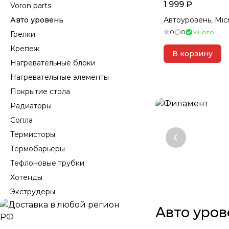
1 999 ₽
Voron parts
Авто уровень
Автоур
0
0
Много
Грелки
Крепеж
В корзину
Нагревательные блоки
Нагревательные элементы
Покрытие стола
Радиаторы
Сопла
Термисторы
Термобарьеры
Тефлоновые трубки
Хотенды
Экструдеры
Авто уров