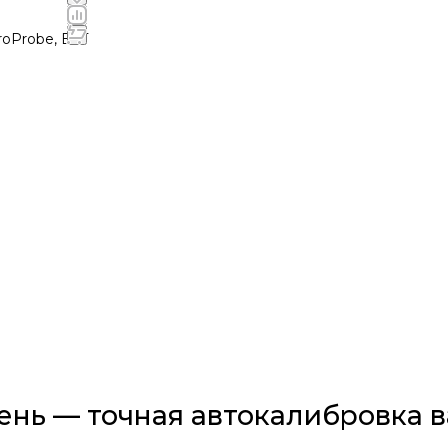
овень, MicroProbe, BTT
ень — точная автокалибровка 