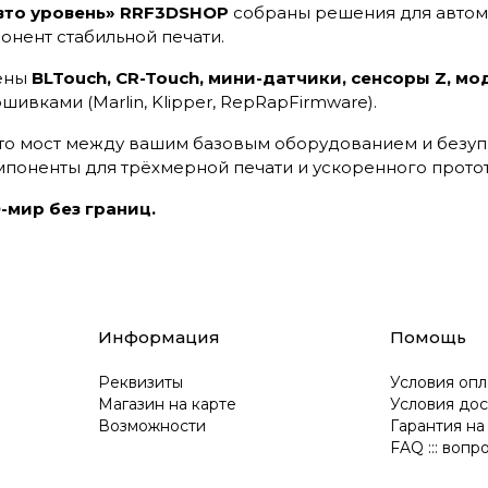
вто уровень»
RRF3DSHOP
собраны решения для автом
нент стабильной печати.
лены
BLTouch, CR-Touch, мини-датчики, сенсоры Z, м
ивками (Marlin, Klipper, RepRapFirmware).
это мост между вашим базовым оборудованием и безу
поненты для трёхмерной печати и ускоренного прото
мир без границ.
Информация
Помощь
Реквизиты
Условия опл
Магазин на карте
Условия дос
Возможности
Гарантия на
FAQ ::: вопр