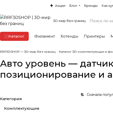
Акции
Блог
Бренды
Как ку
3D-мир без границ
Каталог
Филамент
Хотенды
Принтеры
RRF3DSHOP — 3D-мир без границ
Каталог 3D-комплектующих и фи
Авто уровень — датчик
позиционирование и а
Сначала попу
Категория
Комплектующие