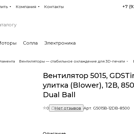
+7 (9
пить
Компания
Контакты
Моторы
Сопла
Электроника
ламента
Вентиляторы — стабильное охлаждение для 3D-печати
Вентилятор 5015, GDSTi
улитка (Blower), 12В, 8
Dual Ball
0
Нет отзывов
Арт.
G5015B-12DB-8500
Описание