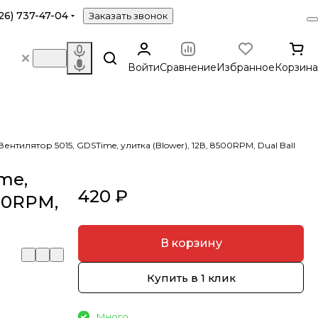
26) 737-47-04
Заказать звонок
Войти
Сравнение
Избранное
Корзина
Вентилятор 5015, GDSTime, улитка (Blower), 12В, 8500RPM, Dual Ball
me,
420 ₽
500RPM,
В корзину
Купить в 1 клик
Много