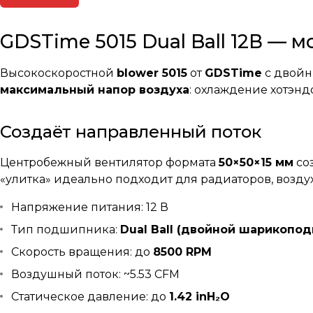
GDSTime 5015 Dual Ball 12В — 
Высокоскоростной
blower 5015
от
GDSTime
с двойн
максимальный напор воздуха
: охлаждение хотэндо
Создаёт направленный поток
Центробежный вентилятор формата
50×50×15 мм
со
«улитка» идеально подходит для радиаторов, возду
Напряжение питания: 12 В
Тип подшипника:
Dual Ball (двойной шарикопо
Скорость вращения: до
8500 RPM
Воздушный поток: ~5.53 CFM
Статическое давление: до
1.42 inH₂O