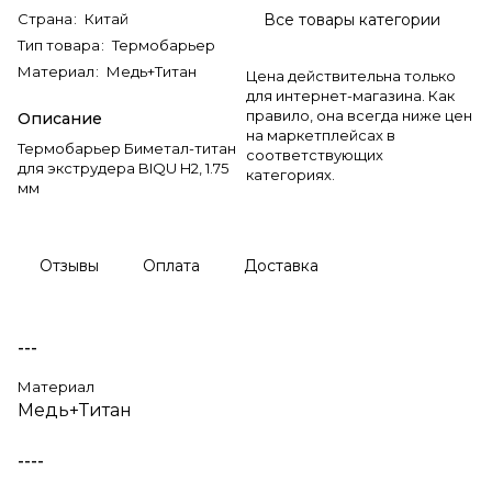
Страна
:
Китай
Все товары категории
Тип товара
:
Термобарьер
Материал
:
Медь+Титан
Цена действительна только
для интернет-магазина. Как
правило, она всегда ниже цен
Описание
на маркетплейсах в
Термобарьер Биметал-титан
соответствующих
для экструдера BIQU H2, 1.75
категориях.
мм
Отзывы
Оплата
Доставка
---
Материал
Медь+Титан
----