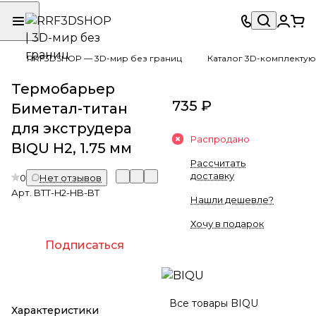
RRF3DSHOP — 3D-мир без границ
Каталог 3D-комплектую
Термобарьер
735 ₽
Биметал-титан
для экструдера
Распродано
BIQU H2, 1.75 мм
Рассчитать
доставку
0
Нет отзывов
Арт.
BTT-H2-HB-BT
Нашли дешевле?
Хочу в подарок
Подписаться
Все товары BIQU
Характеристики