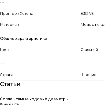
---
Принтер \ Хотенд
E3D V6
Материал
Медь с пок
Общие характеристики
Цвет
Стальной
----
Страна
Швеция
Статьи
Сопла - самые ходовые диаметры
Обзоры товаров
16 марта 2026