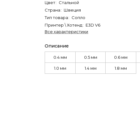
Цвет
:
Стальной
Страна
:
Швеция
Тип товара
:
Сопло
Принтер \ Хотенд
:
E3D V6
Все характеристики
Описание
0.4 мм
0.5 мм
0.6 мм
1.0 мм
1.4 мм
1.8 мм