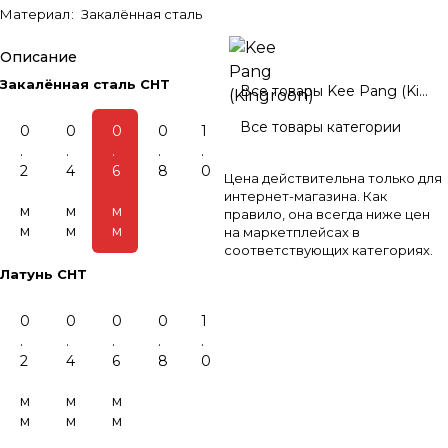
Материал
:
Закалённая сталь
Описание
Закалённая сталь CHT
Все товары Kee Pang (Kingroon)
Все товары категории
0
0
0
0
1
.
.
.
.
.
2
4
6
8
0
Цена действительна только для
интернет-магазина. Как
м
м
м
правило, она всегда ниже цен
м
м
м
на маркетплейсах в
соответствующих категориях.
Латунь CHT
0
0
0
0
1
.
.
.
.
.
2
4
6
8
0
м
м
м
м
м
м