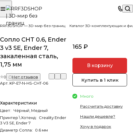
RRF3DSHOP — 3D-мир без границ
Каталог 3D-комплектующих и фи
Сопло CHT 0.6, Ender
165 ₽
3 v3 SE, Ender 7,
закаленная сталь,
1,75 мм
В корзину
0
Нет отзывов
Купить в 1 клик
Арт.
KP-E7-N-HS-CHT-06
Много
Характеристики
Рассчитать доставку
Цвет
:
Чёрный, Медный
Нашли дешевле?
Принтер \ Хотенд
:
Creality Ender
3 V3 SE, Ender 7
Хочу в подарок
Диаметр Сопла
:
0.6 мм