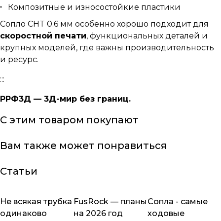
Композитные и износостойкие пластики
Сопло CHT 0.6 мм особенно хорошо подходит для
скоростной печати
, функциональных деталей и
крупных моделей, где важны производительность
и ресурс.
:::
РРФ3Д — 3Д-мир без границ.
С этим товаром покупают
Вам также может понравиться
Статьи
Не всякая трубка
FusRock — планы
Сопла - самые
Обзоры товаров
Обзоры товаров
Обзоры товаров
одинаково
на 2026 год
ходовые