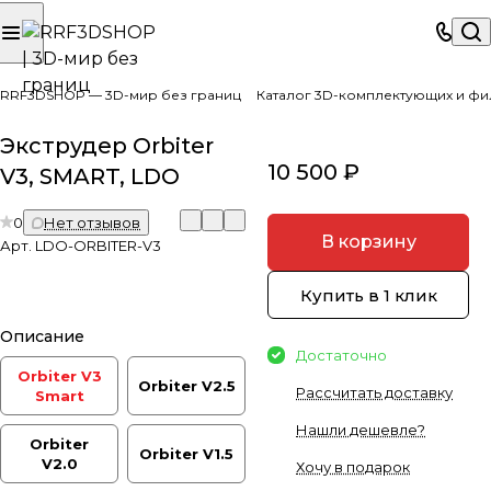
RRF3DSHOP — 3D-мир без границ
Каталог 3D-комплектующих и фи
Экструдер Orbiter
10 500 ₽
V3, SMART, LDO
0
Нет отзывов
В корзину
Арт.
LDO-ORBITER-V3
Купить в 1 клик
Описание
Достаточно
Orbiter V3
Orbiter V2.5
Рассчитать доставку
Smart
Нашли дешевле?
Orbiter
Orbiter V1.5
V2.0
Хочу в подарок