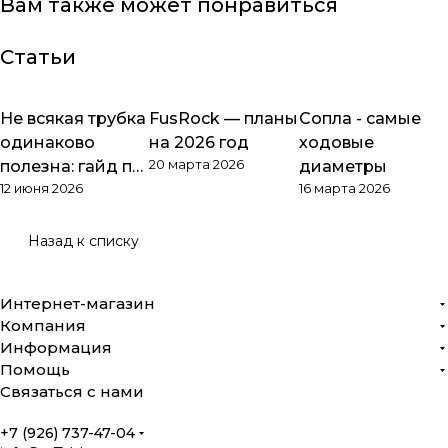
Вам также может понравиться
Статьи
Не всякая трубка
FusRock — планы
Сопла - самые
Обзоры товаров
Обзоры товаров
Обзоры товаров
одинаково
на 2026 год
ходовые
20 марта 2026
полезна: гайд по
диаметры
12 июня 2026
16 марта 2026
PTFE
Назад к списку
Интернет-магазин
Компания
Информация
Помощь
Связаться с нами
+7 (926) 737-47-04